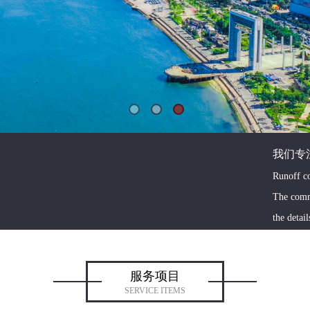
我们专
Runoff co
The comm
the detai
服务项目
SERVICE ITEMS