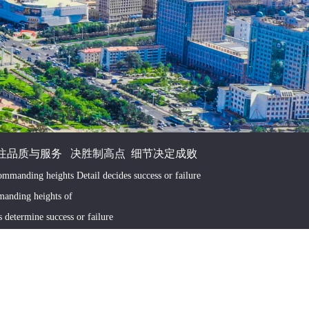
注品质与服务 决胜制高点 细节决定成败
mmanding heights Detail decides success or failure
anding heights of
ls determine success or failure