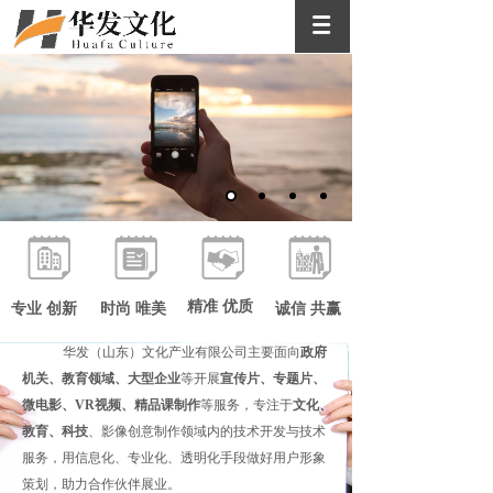
优质 高效
优质的客户服务 高效的办事效率
精准 优质
专业 创新
时尚 唯美
诚信 共赢
华发（山东）文化产业有限公司主要面向
政府
机关、教育领域、大型企业
等开展
宣传片、专题片、
INTRODUCTION
微电影、
VR视频、精品课制作
等服务，专注于
文化、
教育、科技
、影像创意制作领域内的技术开发与技术
服务，用信息化、专业化、透明化手段做好用户形象
策划，助力合作伙伴展业。