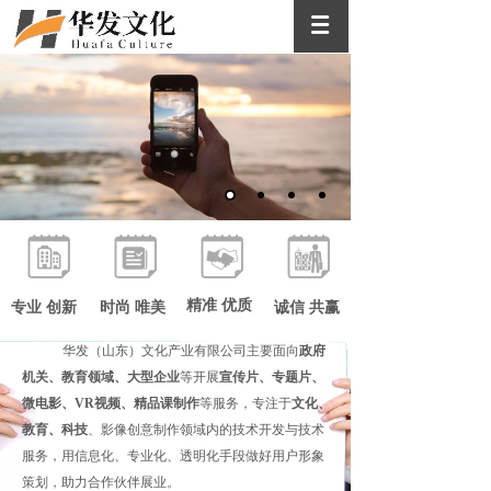
优质 高效
优质的客户服务 高效的办事效率
精准 优质
专业 创新
时尚 唯美
诚信 共赢
华发（山东）文化产业有限公司主要面向
政府
机关、教育领域、大型企业
等开展
宣传片、专题片、
INTRODUCTION
微电影、
VR视频、精品课制作
等服务，专注于
文化、
教育、科技
、影像创意制作领域内的技术开发与技术
服务，用信息化、专业化、透明化手段做好用户形象
策划，助力合作伙伴展业。