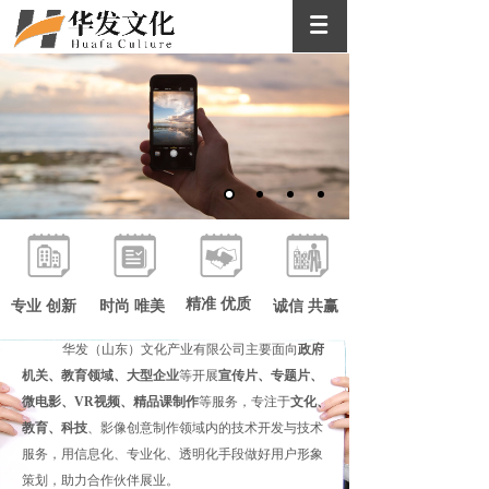
优质 高效
优质的客户服务 高效的办事效率
精准 优质
专业 创新
时尚 唯美
诚信 共赢
华发（山东）文化产业有限公司主要面向
政府
机关、教育领域、大型企业
等开展
宣传片、专题片、
INTRODUCTION
微电影、
VR视频、精品课制作
等服务，专注于
文化、
教育、科技
、影像创意制作领域内的技术开发与技术
服务，用信息化、专业化、透明化手段做好用户形象
策划，助力合作伙伴展业。